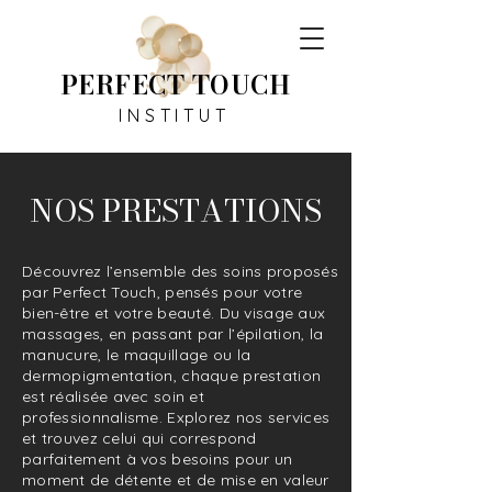
PERFECT TOUCH
INSTITUT
NOS PRESTATIONS
Découvrez l’ensemble des soins proposés
par Perfect Touch, pensés pour votre
bien-être et votre beauté. Du visage aux
massages, en passant par l’épilation, la
manucure, le maquillage ou la
dermopigmentation, chaque prestation
est réalisée avec soin et
professionnalisme. Explorez nos services
et trouvez celui qui correspond
parfaitement à vos besoins pour un
moment de détente et de mise en valeur