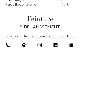
45 €
Maquillage réveillon
Teinture
& REHAUSSEMENT
60 €
Extension de cils classique
70 €
Extension de cils mixte
29 €
Permanente de cils
16 €
Teinture de cils
16 €
Teinture de sourcils
32 €
Teinture de cils + sourcils
Mais aussi
25 €
Cristal dentaire
30 €
Cristal dentaire sur la même dent