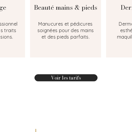
ge
Beauté mains & pieds
Der
ssionnel
Manucures et pédicures
Derm
s traits
soignées pour des mains
esth
sions.
et des pieds parfaits.
maquil
Voir les tarifs